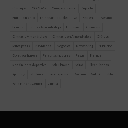
Consejos
COVID-19
Cuerpo y mente
Deporte
Entrenamiento
Entrenamiento de fuerza
Entrenar en Verano
Fitness
Fitness Almendralejo
Funcional
Gimnasio
Gimnasio Almendralejo
Gimnasio en Almendralejo
Glúteos
Mitos pesas
Navidades
Negocios
Networking
Nutrición
Objetivos fitness
Personas mayores
Pesas
Piernas
Rendimiento deportivo
Sala Fitness
Salud
Silver Fitness
Spinning
SUplementación deportiva
Verano
Vida Saludable
WUp Fitness Center
Zumba