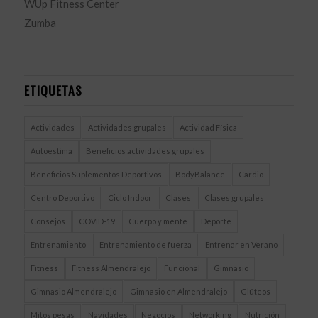
WUp Fitness Center
Zumba
ETIQUETAS
Actividades
Actividades grupales
Actividad Física
Autoestima
Beneficios actividades grupales
Beneficios Suplementos Deportivos
BodyBalance
Cardio
Centro Deportivo
Ciclo Indoor
Clases
Clases grupales
Consejos
COVID-19
Cuerpo y mente
Deporte
Entrenamiento
Entrenamiento de fuerza
Entrenar en Verano
Fitness
Fitness Almendralejo
Funcional
Gimnasio
Gimnasio Almendralejo
Gimnasio en Almendralejo
Glúteos
Mitos pesas
Navidades
Negocios
Networking
Nutrición