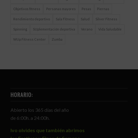
Objetivos fitness
Personas mayores
Pesas
Piernas
Rendimiento deportivo
Sala Fitness
Salud
Silver Fitness
Spinning
SUplementación deportiva
Verano
Vida Saludable
WUp Fitness Center
Zumba
HORARIO:
Abierto los 365 días del año
de 6:00h. a 24:00h.
Ivo olvides que también abrimos