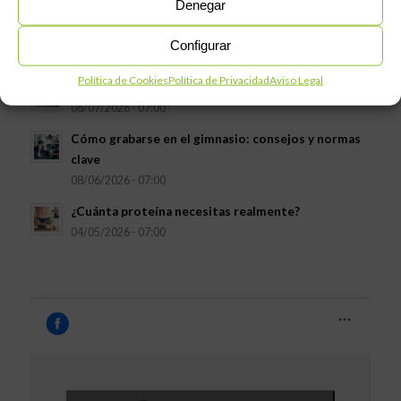
Denegar
La importancia de la técnica frente al peso en un
entrenamiento de fuerza
Configurar
07/08/2026 - 07:00
Política de Cookies
Política de Privacidad
Aviso Legal
Entrenamiento en sala vs clases dirigidas
06/07/2026 - 07:00
Cómo grabarse en el gimnasio: consejos y normas
clave
08/06/2026 - 07:00
¿Cuánta proteína necesitas realmente?
04/05/2026 - 07:00