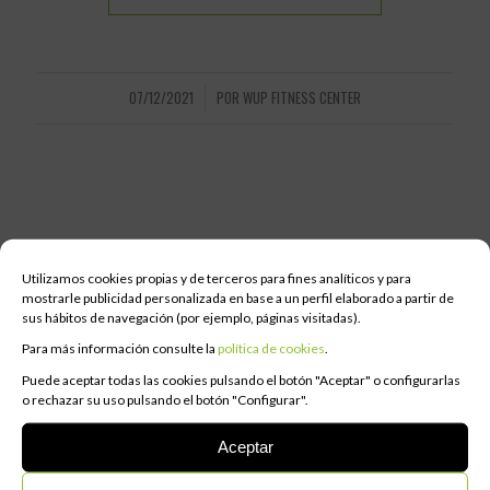
07/12/2021
POR
WUP FITNESS CENTER
/
Utilizamos cookies propias y de terceros para fines analíticos y para
mostrarle publicidad personalizada en base a un perfil elaborado a partir de
sus hábitos de navegación (por ejemplo, páginas visitadas).
Para más información consulte la
política de cookies
.
Puede aceptar todas las cookies pulsando el botón "Aceptar" o configurarlas
o rechazar su uso pulsando el botón "Configurar".
ÚLTIMAS NOTICIAS
Aceptar