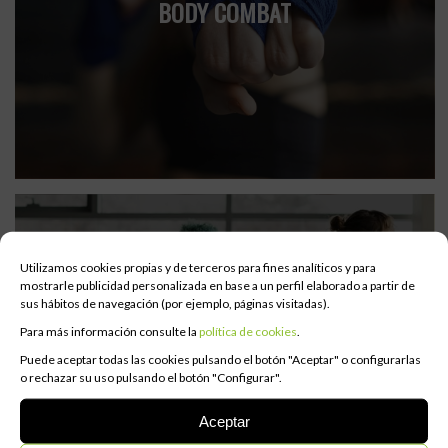
BODY COMBAT
Utilizamos cookies propias y de terceros para fines analíticos y para
mostrarle publicidad personalizada en base a un perfil elaborado a partir de
sus hábitos de navegación (por ejemplo, páginas visitadas).
Para más información consulte la
política de cookies
.
GLUTEBOOM
Puede aceptar todas las cookies pulsando el botón "Aceptar" o configurarlas
o rechazar su uso pulsando el botón "Configurar".
Aceptar