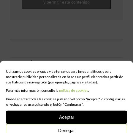
y permitir este contenido
CATEGORÍAS
Utilizamos cookies propias y de terceros para fines analíticos y para
mostrarle publicidad personalizada en base a un perfil elaborado a partir de
Actividades
sus hábitos de navegación (por ejemplo, páginas visitadas).
Entrenamiento
Para más información consulte la
política de cookies
.
Fitness
Puede aceptar todas las cookies pulsando el botón "Aceptar" o configurarlas
Nutrición
o rechazar su uso pulsando el botón "Configurar".
Strong
Aceptar
Suplementación
WUp Fitness Center
Denegar