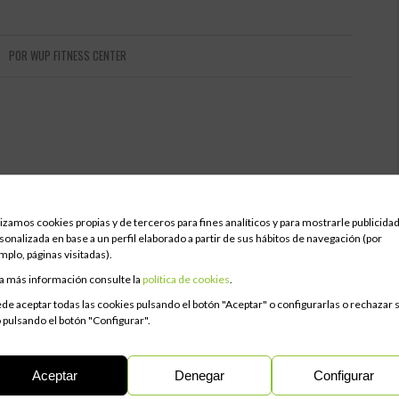
POR
WUP FITNESS CENTER
lizamos cookies propias y de terceros para fines analíticos y para mostrarle publicida
sonalizada en base a un perfil elaborado a partir de sus hábitos de navegación (por
mplo, páginas visitadas).
a más información consulte la
política de cookies
.
de aceptar todas las cookies pulsando el botón "Aceptar" o configurarlas o rechazar 
 pulsando el botón "Configurar".
Aceptar
Denegar
Configurar