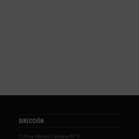
DIRECCIÓN:
C/Fray Alonso Cabezas Nº3