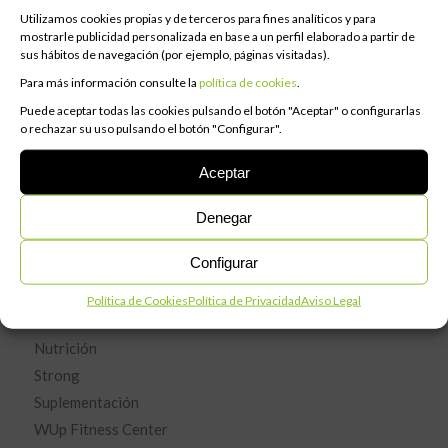
y permitir este contenido
Utilizamos cookies propias y de terceros para fines analíticos y para
mostrarle publicidad personalizada en base a un perfil elaborado a partir de
sus hábitos de navegación (por ejemplo, páginas visitadas).
Para más información consulte la
política de cookies
.
Puede aceptar todas las cookies pulsando el botón "Aceptar" o configurarlas
o rechazar su uso pulsando el botón "Configurar".
Aceptar
CATEGORÍAS
Denegar
Configurar
Actividades
Entrenamiento
Política de Cookies
Política de Privacidad
Aviso Legal
Fitness
Nutrición
Strong
Suplementación
WUp Fitness Center