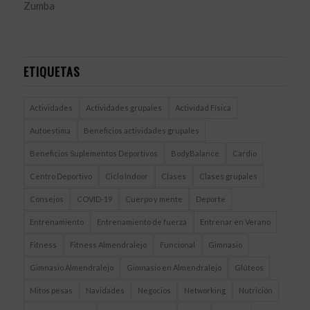
Zumba
ETIQUETAS
Actividades
Actividades grupales
Actividad Física
Autoestima
Beneficios actividades grupales
Beneficios Suplementos Deportivos
BodyBalance
Cardio
Centro Deportivo
Ciclo Indoor
Clases
Clases grupales
Consejos
COVID-19
Cuerpo y mente
Deporte
Entrenamiento
Entrenamiento de fuerza
Entrenar en Verano
Fitness
Fitness Almendralejo
Funcional
Gimnasio
Gimnasio Almendralejo
Gimnasio en Almendralejo
Glúteos
Mitos pesas
Navidades
Negocios
Networking
Nutrición