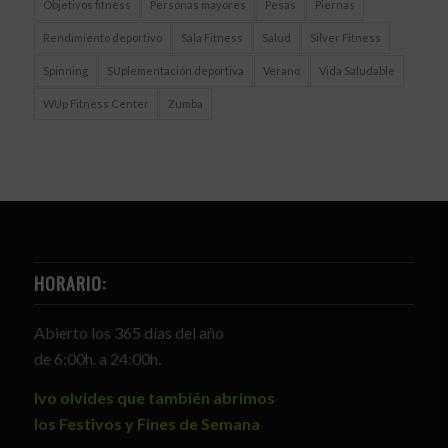
Objetivos fitness
Personas mayores
Pesas
Piernas
Rendimiento deportivo
Sala Fitness
Salud
Silver Fitness
Spinning
SUplementación deportiva
Verano
Vida Saludable
WUp Fitness Center
Zumba
HORARIO:
Abierto los 365 días del año
de 6:00h. a 24:00h.
Ivo olvides que también abrimos
los Festivos y Fines de Semana