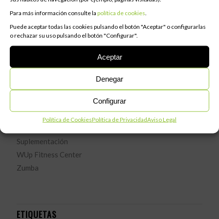
Para más información consulte la
política de cookies
.
Puede aceptar todas las cookies pulsando el botón "Aceptar" o configurarlas
o rechazar su uso pulsando el botón "Configurar".
CATEGORÍAS
Aceptar
Actividades
Denegar
Entrenamiento
Configurar
Fitness
Nutrición
Política de Cookies
Política de Privacidad
Aviso Legal
Strong
Suplementación
WUp Fitness Center
Zumba
ETIQUETAS