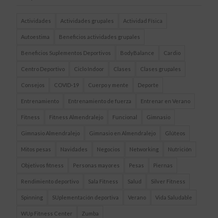
Actividades
Actividades grupales
Actividad Física
Autoestima
Beneficios actividades grupales
Beneficios Suplementos Deportivos
BodyBalance
Cardio
Centro Deportivo
Ciclo Indoor
Clases
Clases grupales
Consejos
COVID-19
Cuerpo y mente
Deporte
Entrenamiento
Entrenamiento de fuerza
Entrenar en Verano
Fitness
Fitness Almendralejo
Funcional
Gimnasio
Gimnasio Almendralejo
Gimnasio en Almendralejo
Glúteos
Mitos pesas
Navidades
Negocios
Networking
Nutrición
Objetivos fitness
Personas mayores
Pesas
Piernas
Rendimiento deportivo
Sala Fitness
Salud
Silver Fitness
Spinning
SUplementación deportiva
Verano
Vida Saludable
WUp Fitness Center
Zumba