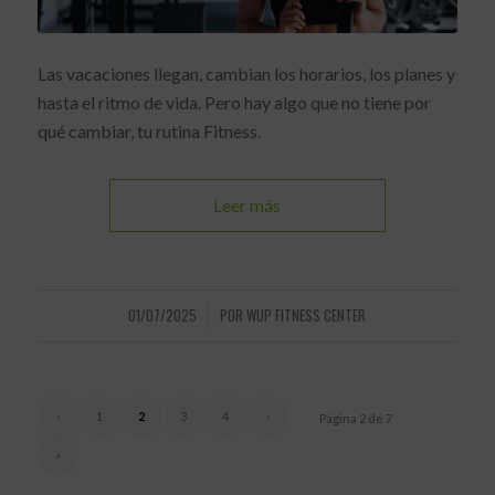
Las vacaciones llegan, cambian los horarios, los planes y
hasta el ritmo de vida. Pero hay algo que no tiene por
qué cambiar, tu rutina Fitness.
Leer más
01/07/2025
POR
WUP FITNESS CENTER
/
‹
1
2
3
4
›
Página 2 de 7
»