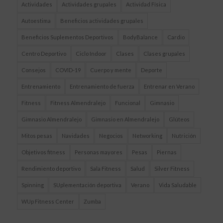
Actividades
Actividades grupales
Actividad Física
Autoestima
Beneficios actividades grupales
Beneficios Suplementos Deportivos
BodyBalance
Cardio
Centro Deportivo
Ciclo Indoor
Clases
Clases grupales
Consejos
COVID-19
Cuerpo y mente
Deporte
Entrenamiento
Entrenamiento de fuerza
Entrenar en Verano
Fitness
Fitness Almendralejo
Funcional
Gimnasio
Gimnasio Almendralejo
Gimnasio en Almendralejo
Glúteos
Mitos pesas
Navidades
Negocios
Networking
Nutrición
Objetivos fitness
Personas mayores
Pesas
Piernas
Rendimiento deportivo
Sala Fitness
Salud
Silver Fitness
Spinning
SUplementación deportiva
Verano
Vida Saludable
WUp Fitness Center
Zumba